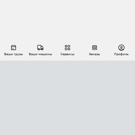
Ваши грузы
Ваши машины
Сервисы
Заказы
Профиль
АВТОМАТИЗАЦИЯ ПЕРЕВОЗОК
Площадки
Заказы
Торги
Тендеры
АТИ-Доки
GPS-мониторинг
АТИ Мессенджер
Цепочки грузов
API ATI.SU
ПОЛЕЗНОЕ
Расчет расстояний