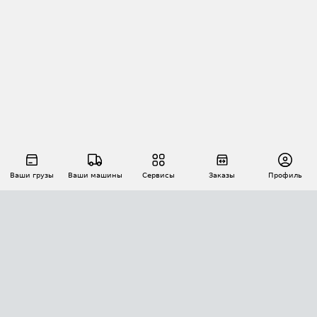
Ваши грузы
Ваши машины
Сервисы
Заказы
Профиль
АВТОМАТИЗАЦИЯ ПЕРЕВОЗОК
Площадки
Заказы
Торги
Тендеры
АТИ-Доки
GPS-мониторинг
АТИ Мессенджер
Цепочки грузов
API ATI.SU