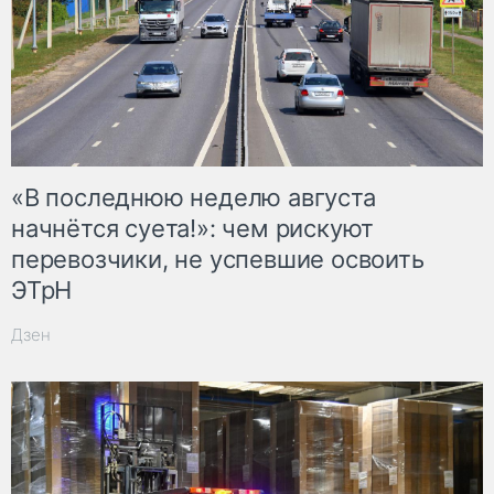
«В последнюю неделю августа
начнётся суета!»: чем рискуют
перевозчики, не успевшие освоить
ЭТрН
Дзен