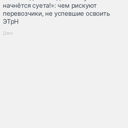
начнётся суета!»: чем рискуют
перевозчики, не успевшие освоить
ЭТрН
Дзен