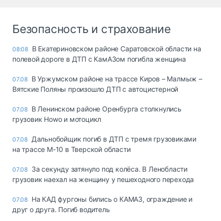
Безопасность и страхование
В Екатериновском районе Саратовской области на
08:08
полевой дороге в ДТП с КамАЗом погибла женщина
В Уржумском районе на трассе Киров – Малмыж –
07.08
Вятские Поляны произошло ДТП с автоцистерной
В Ленинском районе Оренбурга столкнулись
07.08
грузовик Howo и мотоцикл
Дальнобойщик погиб в ДТП с тремя грузовиками
07.08
на трассе М-10 в Тверской области
За секунду затянуло под колёса. В Ленобласти
07.08
грузовик наехал на женщину у пешеходного перехода
На КАД фургоны бились о КАМАЗ, ограждение и
07.08
друг о друга. Погиб водитель