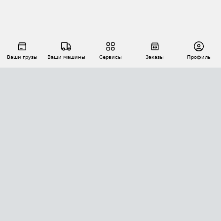
Ваши грузы
Ваши машины
Сервисы
Заказы
Профиль
АВТОМАТИЗАЦИЯ ПЕРЕВОЗОК
Площадки
Заказы
Торги
Тендеры
АТИ-Доки
GPS-мониторинг
АТИ Мессенджер
Цепочки грузов
API ATI.SU
ПОЛЕЗНОЕ
Расчет расстояний
БЕЗОПАСНОСТЬ
Академия ATI.SU
ATI.SU о безопасности
Звезды ATI.SU на вашем сайте
КОНТАКТЫ И ТАРИФЫ