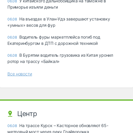
У китайского дальнобойщика на таможне в
06.08
Приморье изъяли деньги
Ha въeздax в Улaн-Удэ зaвepшaют ycтaнoвкy
06.08
«yмныx» вecoв для фyp
Водитель фуры маркетплейса погиб под
06.08
Екатеринбургом в ДТП с дорожной техникой
В Бурятии водитель грузовика из Китая уронил
06.08
ротор на трассу «Байкал»
Все новости
Центр
На трассе Курск – Касторное обновляют 65-
06.08
метровый мост через реку Грайворонка