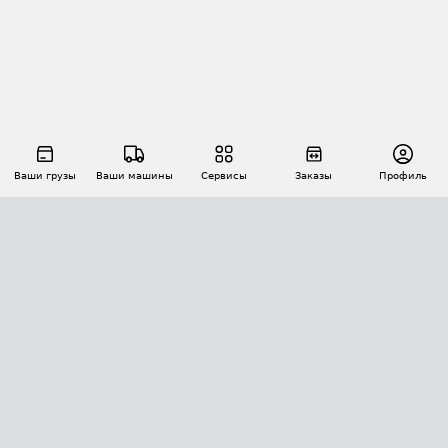
Ваши грузы
Ваши машины
Сервисы
Заказы
Профиль
АВТОМАТИЗАЦИЯ ПЕРЕВОЗОК
Площадки
Заказы
Торги
Тендеры
АТИ-Доки
GPS-мониторинг
АТИ Мессенджер
Цепочки грузов
API ATI.SU
ПОЛЕЗНОЕ
Расчет расстояний