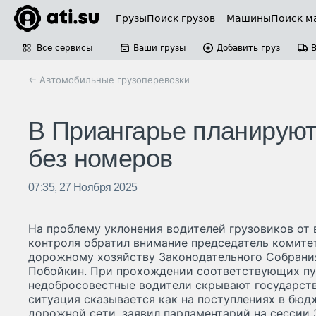
Грузы
Поиск грузов
Машины
Поиск м
Все сервисы
Ваши грузы
Добавить груз
← Автомобильные грузоперевозки
В Приангарье планируют
без номеров
07:35, 27 Ноября 2025
На проблему уклонения водителей грузовиков от 
контроля обратил внимание председатель комитет
дорожному хозяйству Законодательного Собрани
Побойкин. При прохождении соответствующих пу
недобросовестные водители скрывают государств
ситуация сказывается как на поступлениях в бюдж
дорожной сети, заявил парламентарий на сессии 