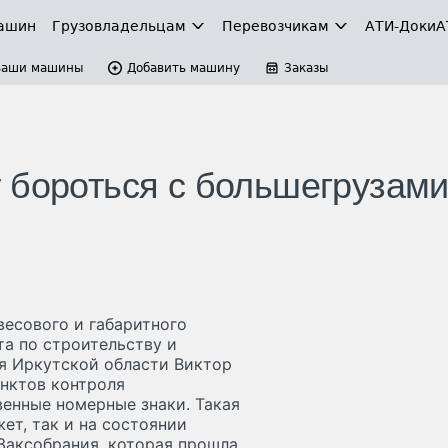
ашин
Грузовладельцам
Перевозчикам
АТИ-Доки
А
Ваши машины
Добавить машину
Заказы
 бороться с большегрузам
весового и габаритного
а по строительству и
я Иркутской области Виктор
нктов контроля
енные номерные знаки. Такая
ет, так и на состоянии
Заксобрания, которая прошла