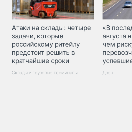
Атаки на склады: четыре
«В посл
задачи, которые
августа н
российскому ритейлу
чем рис
предстоит решить в
перевозч
кратчайшие сроки
успевшие
Склады и грузовые терминалы
Дзен