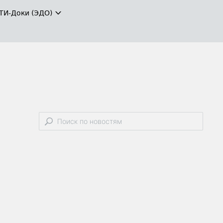
ТИ-Доки (ЭДО)
и