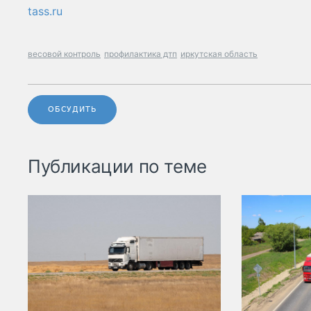
tass.ru
весовой контроль
профилактика дтп
иркутская область
ОБСУДИТЬ
Публикации по теме