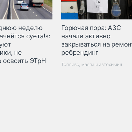
Горючая пора: АЗС
еднюю неделю
начали активно
ачнётся суета!»:
закрываться на ремон
куют
ребрендинг
ики, не
 освоить ЭТрН
Топливо, масла и автохимия