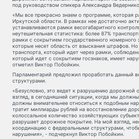
под руководством спикера Александра Ведернико
«Мы все прекрасно знаем о программе, которая р
Иркутской области. В рамках нее достаточно акти
устанавливаются рамки весогабаритного контроля
неутешительная статистика: более 87% транспорт
рамки с сокрытием государственного номерного з
которые несет область от взыскания штрафов. Но 
транспорта, который идет через рамки, соблюдена
который идет с сокрытием госзнаков, имеет наруш
отметил Виктор Побойкин.
Парламентарий предложил проработать данный в
структурами.
«Безусловно, это ведет к разрушению дорожной 
взгляд, в сегодняшней ситуации, когда мы должн
должны внимательнее относиться к подобным нар
тратит миллиарды рублей на восстановление доро
колоссальное количество хозяйствующих субъекто
разрушает дорожное покрытие. На мой взгляд, н
координацию с федеральными структурами, чтоб
нарушения», - подчеркнул Виктор Побойкин.