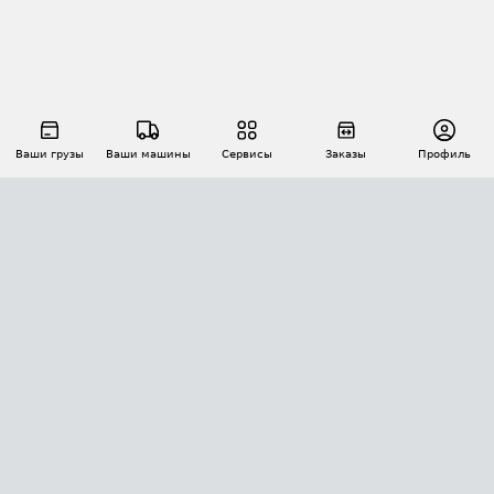
Ваши грузы
Ваши машины
Сервисы
Заказы
Профиль
АВТОМАТИЗАЦИЯ ПЕРЕВОЗОК
Площадки
Заказы
Торги
Тендеры
АТИ-Доки
GPS-мониторинг
АТИ Мессенджер
Цепочки грузов
API ATI.SU
ПОЛЕЗНОЕ
Расчет расстояний
БЕЗОПАСНОСТЬ
Академия ATI.SU