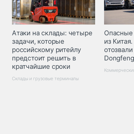
Опасные
Атаки на склады: четыре
из Китая.
задачи, которые
отозвали
российскому ритейлу
Dongfeng
предстоит решить в
кратчайшие сроки
Коммерчески
Склады и грузовые терминалы