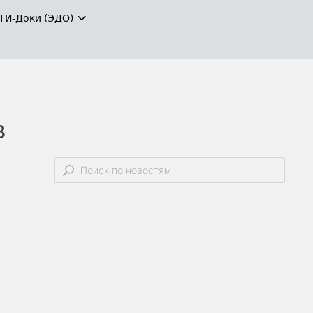
ТИ-Доки (ЭДО)
в