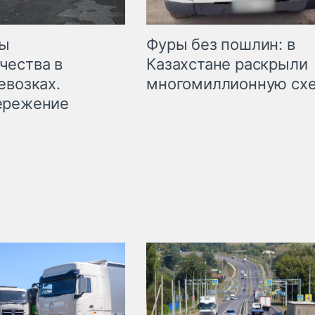
мы
Фуры без пошлин: в
чества в
Казахстане раскрыли
евозках.
многомиллионную сх
ережение