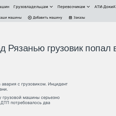
ашин
Грузовладельцам
Перевозчикам
АТИ-Доки
А
Ваши машины
Добавить машину
Заказы
д Рязанью грузовик попал 
 авария с грузовиком. Инцидент
ани.
 у грузовой машины серьезно
 ДТП потребовалось два