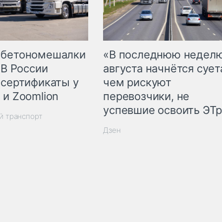
 бетономешалки
«В последнюю недел
 В России
августа начнётся суета
 сертификаты у
чем рискуют
 и Zoomlion
перевозчики, не
успевшие освоить ЭТ
й транспорт
Дзен