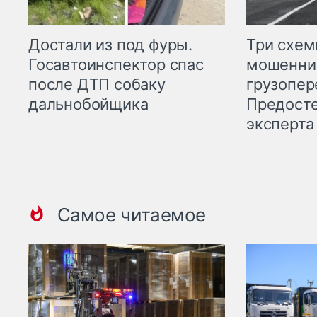
Три схе
Достали из под фуры.
мошенни
Госавтоинспектор спас
грузопер
после ДТП собаку
Предост
дальнобойщика
эксперта
Самое читаемое