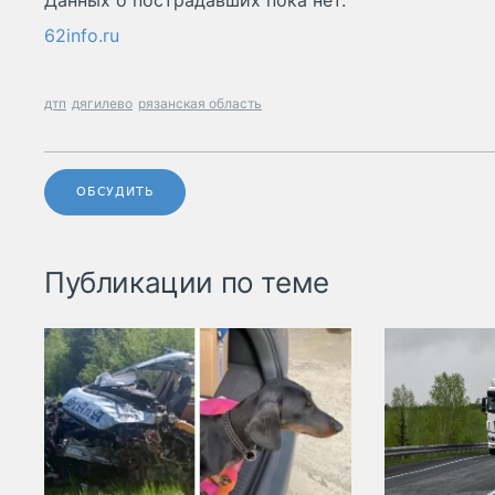
Данных о пострадавших пока нет.
62info.ru
дтп
дягилево
рязанская область
ОБСУДИТЬ
Публикации по теме