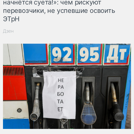
начнётся суета!»: чем рискуют
перевозчики, не успевшие освоить
ЭТрН
Дзен