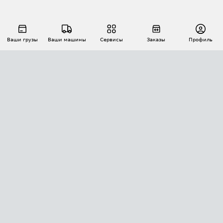
Ваши грузы
Ваши машины
Сервисы
Заказы
Профиль
АВТОМАТИЗАЦИЯ ПЕРЕВОЗОК
Площадки
Заказы
Торги
Тендеры
АТИ-Доки
GPS-мониторинг
АТИ Мессенджер
Цепочки грузов
API ATI.SU
ПОЛЕЗНОЕ
Расчет расстояний
БЕЗОПАСНОСТЬ
Академия ATI.SU
ATI.SU о безопасности
Звезды ATI.SU на вашем сайте
КОНТАКТЫ И ТАРИФЫ
Памятка по проверке контрагентов
Индекс ATI.SU FTL РФ
О системе ATI.SU