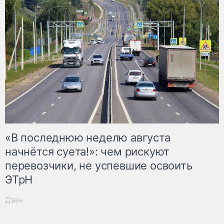
«В последнюю неделю августа
начнётся суета!»: чем рискуют
перевозчики, не успевшие освоить
ЭТрН
Дзен