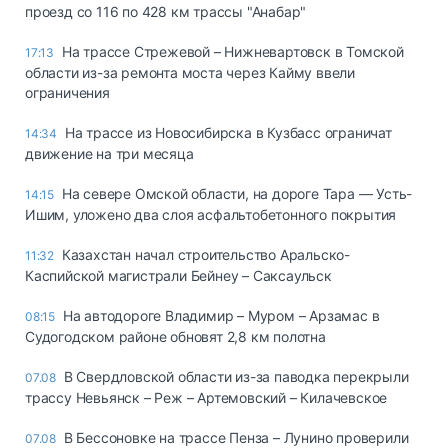
проезд со 116 по 428 км трассы "Анабар"
На трассе Стрежевой – Нижневартовск в Томской
17:13
области из-за ремонта моста через Кайму ввели
ограничения
На трассе из Новосибирска в Кузбасс ограничат
14:34
движение на три месяца
На севере Омской области, на дороге Тара — Усть-
14:15
Ишим, уложено два слоя асфальтобетонного покрытия
Казахстан начал строительство Аральско-
11:32
Каспийской магистрали Бейнеу – Саксаульск
На автодороге Владимир – Муром – Арзамас в
08:15
Судогодском районе обновят 2,8 км полотна
В Свердловской области из-за паводка перекрыли
07.08
трассу Невьянск – Реж – Артемовский – Килачевское
В Бессоновке на трассе Пенза – Лунино проверили
07.08