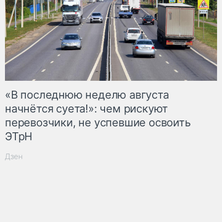
«В последнюю неделю августа
начнётся суета!»: чем рискуют
перевозчики, не успевшие освоить
ЭТрН
Дзен