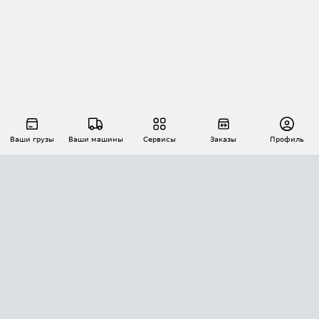
Ваши грузы
Ваши машины
Сервисы
Заказы
Профиль
АВТОМАТИЗАЦИЯ ПЕРЕВОЗОК
Площадки
Заказы
Торги
Тендеры
АТИ-Доки
GPS-мониторинг
АТИ Мессенджер
Цепочки грузов
API ATI.SU
ПОЛЕЗНОЕ