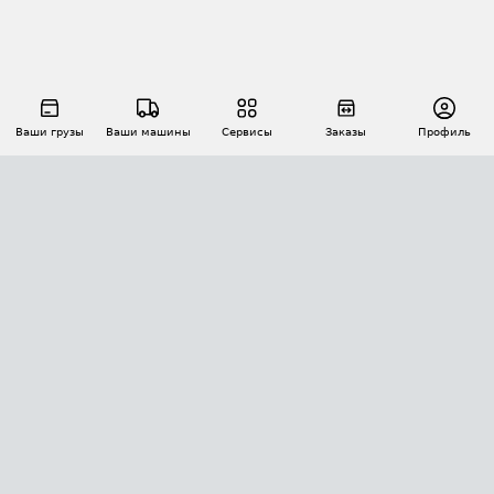
Ваши грузы
Ваши машины
Сервисы
Заказы
Профиль
АВТОМАТИЗАЦИЯ ПЕРЕВОЗОК
Площадки
Заказы
Торги
Тендеры
АТИ-Доки
GPS-мониторинг
АТИ Мессенджер
Цепочки грузов
API ATI.SU
ПОЛЕЗНОЕ
Расчет расстояний
БЕЗОПАСНОСТЬ
Академия ATI.SU
ATI.SU о безопасности
Звезды ATI.SU на вашем сайте