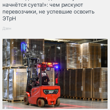
начнётся суета!»: чем рискуют
перевозчики, не успевшие освоить
ЭТрН
Дзен