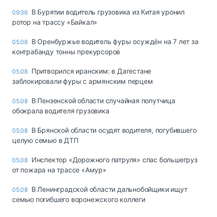
В Бурятии водитель грузовика из Китая уронил
09:36
ротор на трассу «Байкал»
В Оренбуржье водитель фуры осуждён на 7 лет за
05.08
контрабанду тонны прекурсоров
Притворился иранским: в Дагестане
05.08
заблокировали фуры с армянским перцем
В Пензенской области случайная попутчица
05.08
обокрала водителя грузовика
В Брянской области осудят водителя, погубившего
05.08
целую семью в ДТП
Инспектор «Дорожного патруля» спас большегруз
05.08
от пожара на трассе «Амур»
В Ленинградской области дальнобойщики ищут
05.08
семью погибшего воронежского коллеги