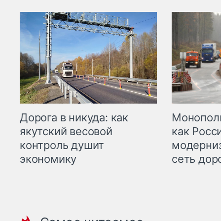
Дорога в никуда: как
Монополи
якутский весовой
как Росс
контроль душит
модерни
экономику
сеть дор