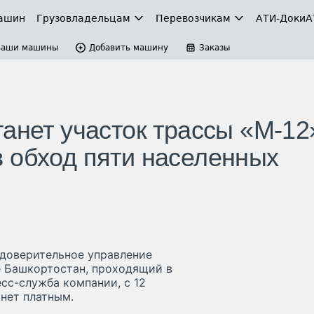
ашин
Грузовладельцам
Перевозчикам
АТИ-Доки
А
Ваши машины
Добавить машину
Заказы
анет участок трассы «М-12
 обход пяти населенных
 доверительное управление
е Башкортостан, проходящий в
сс-служба компании, с 12
анет платным.