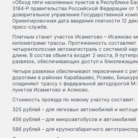
«Обход пяти населенных пунктов в Республике 
3184-Р правительства Российской Федерации от 1
доверительное управление Государственной комп
Ориентировочная дата введения платности 12 дека
пресс-службе.
Платным станет участок Исаметово – Исаяново ме
километрами трассы. Протяженность составляет 
четырехполосная автомагистраль с системой нар
длине. В состав объекта входят 2 моста, 9 путеп
развязок, обеспечивающих доступ к близлежащи
Четыре развязки обеспечивают пересечения с ре
дорогами в районах Карабашево, Рсаево, Бишкур
соединяют трассу с федеральной автодорогой М‑
пунктов Исаметово и Асяново.
Стоимость проезда по новому участку составит:
325 рублей – для легковых автомобилей и мотоци
456 рублей – для микроавтобусов и автомобилей 
586 рублей – для крупногабаритного автотранспор