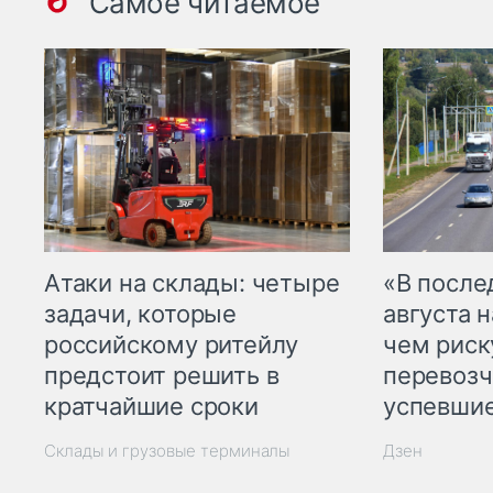
Самое читаемое
Атаки на склады: четыре
«В посл
задачи, которые
августа н
российскому ритейлу
чем рис
предстоит решить в
перевозч
кратчайшие сроки
успевшие
Склады и грузовые терминалы
Дзен