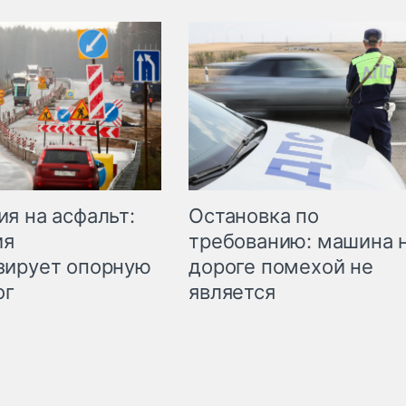
Остановка по
я на асфальт:
требованию: машина 
ия
дороге помехой не
зирует опорную
является
ог