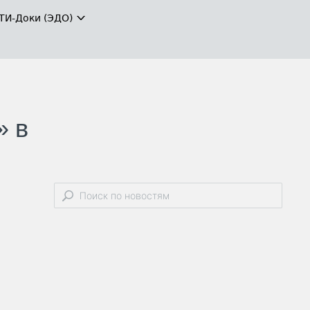
ТИ-Доки (ЭДО)
» в