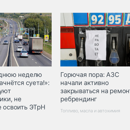
Горючая пора: АЗС
еднюю неделю
начали активно
ачнётся суета!»:
закрываться на ремон
куют
ребрендинг
ики, не
 освоить ЭТрН
Топливо, масла и автохимия