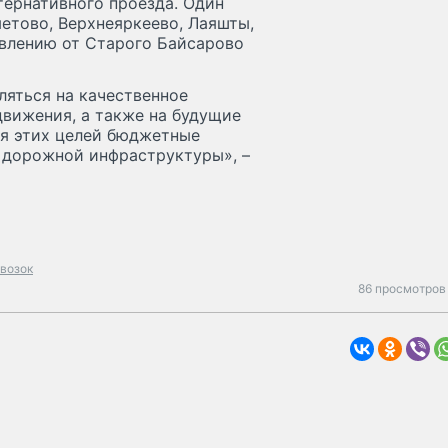
тернативного проезда. Один
етово, Верхнеяркеево, Лаяшты,
авлению от Старого Байсарово
ляться на качественное
движения, а также на будущие
ля этих целей бюджетные
е дорожной инфраструктуры», –
возок
86 просмотров 