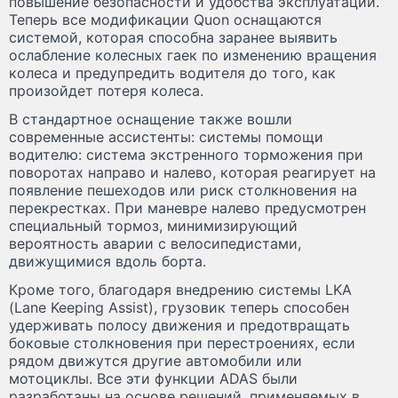
повышение безопасности и удобства эксплуатации.
Теперь все модификации Quon оснащаются
системой, которая способна заранее выявить
ослабление колесных гаек по изменению вращения
колеса и предупредить водителя до того, как
произойдет потеря колеса.
В стандартное оснащение также вошли
современные ассистенты: системы помощи
водителю: система экстренного торможения при
поворотах направо и налево, которая реагирует на
появление пешеходов или риск столкновения на
перекрестках. При маневре налево предусмотрен
специальный тормоз, минимизирующий
вероятность аварии с велосипедистами,
движущимися вдоль борта.
Кроме того, благодаря внедрению системы LKA
(Lane Keeping Assist), грузовик теперь способен
удерживать полосу движения и предотвращать
боковые столкновения при перестроениях, если
рядом движутся другие автомобили или
мотоциклы. Все эти функции ADAS были
разработаны на основе решений, применяемых в