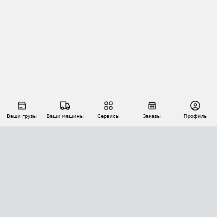
Ваши грузы
Ваши машины
Сервисы
Заказы
Профиль
АВТОМАТИЗАЦИЯ ПЕРЕВОЗОК
Площадки
Заказы
Торги
Тендеры
АТИ-Доки
GPS-мониторинг
АТИ Мессенджер
Цепочки грузов
API ATI.SU