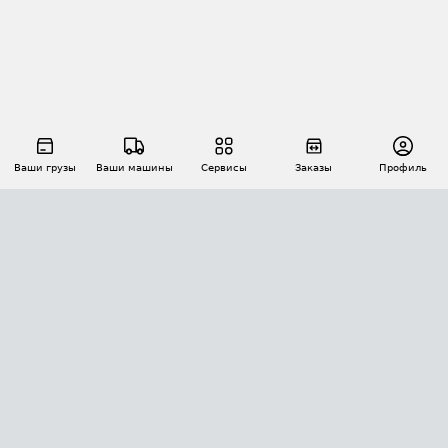
Ваши грузы
Ваши машины
Сервисы
Заказы
Профиль
АВТОМАТИЗАЦИЯ ПЕРЕВОЗОК
Площадки
Заказы
Торги
Тендеры
АТИ-Доки
GPS-мониторинг
АТИ Мессенджер
Цепочки грузов
API ATI.SU
ПОЛЕЗНОЕ
Расчет расстояний