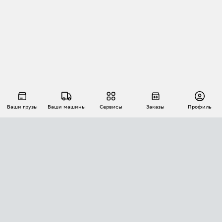
Ваши грузы
Ваши машины
Сервисы
Заказы
Профиль
АВТОМАТИЗАЦИЯ ПЕРЕВОЗОК
Площадки
Заказы
Торги
Тендеры
АТИ-Доки
GPS-мониторинг
АТИ Мессенджер
Цепочки грузов
API ATI.SU