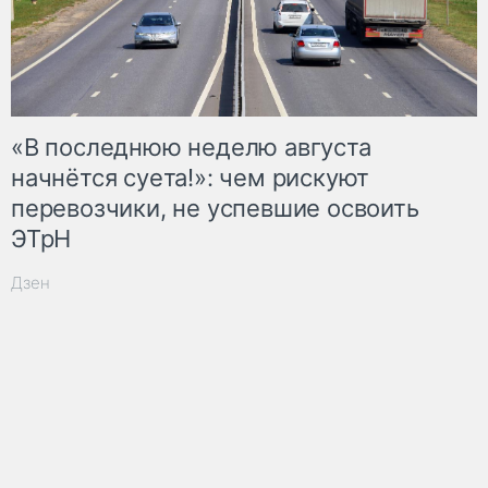
«В последнюю неделю августа
начнётся суета!»: чем рискуют
перевозчики, не успевшие освоить
ЭТрН
Дзен