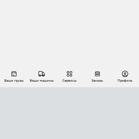
Ваши грузы
Ваши машины
Сервисы
Заказы
Профиль
АВТОМАТИЗАЦИЯ ПЕРЕВОЗОК
Площадки
Заказы
Торги
Тендеры
АТИ-Доки
GPS-мониторинг
АТИ Мессенджер
Цепочки грузов
API ATI.SU