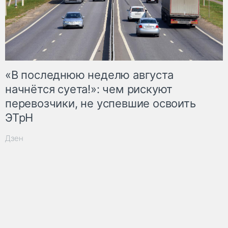
«В последнюю неделю августа
начнётся суета!»: чем рискуют
перевозчики, не успевшие освоить
ЭТрН
Дзен