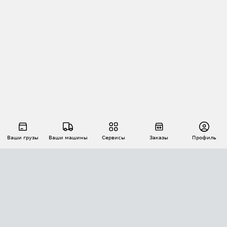
Ваши грузы
Ваши машины
Сервисы
Заказы
Профиль
АВТОМАТИЗАЦИЯ ПЕРЕВОЗОК
Площадки
Заказы
Торги
Тендеры
АТИ-Доки
GPS-мониторинг
АТИ Мессенджер
Цепочки грузов