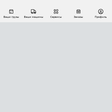
Ваши грузы
Ваши машины
Сервисы
Заказы
Профиль
АВТОМАТИЗАЦИЯ ПЕРЕВОЗОК
Площадки
Заказы
Торги
Тендеры
АТИ-Доки
GPS-мониторинг
АТИ Мессенджер
Цепочки грузов
API ATI.SU
ПОЛЕЗНОЕ
Расчет расстояний
БЕЗОПАСНОСТЬ
Академия ATI.SU
ATI.SU о безопасности
Звезды ATI.SU на вашем сайте
КОНТАКТЫ И ТАРИФЫ
Памятка по проверке контрагентов
Индекс ATI.SU FTL РФ
О системе ATI.SU
Светофор+
Средние ставки
ИНФОРМАЦИЯ