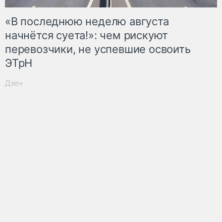
«В последнюю неделю августа
начнётся суета!»: чем рискуют
перевозчики, не успевшие освоить
ЭТрН
Дзен