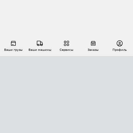
Ваши грузы
Ваши машины
Сервисы
Заказы
Профиль
АВТОМАТИЗАЦИЯ ПЕРЕВОЗОК
Площадки
Заказы
Торги
Тендеры
АТИ-Доки
GPS-мониторинг
АТИ Мессенджер
Цепочки грузов
API ATI.SU
ПОЛЕЗНОЕ
Расчет расстояний