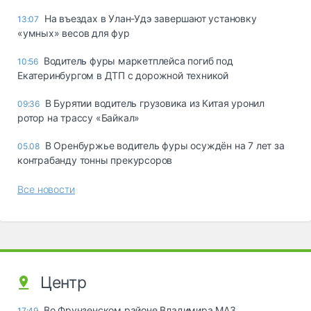
Ha въeздax в Улaн-Удэ зaвepшaют ycтaнoвкy
13:07
«yмныx» вecoв для фyp
Водитель фуры маркетплейса погиб под
10:56
Екатеринбургом в ДТП с дорожной техникой
В Бурятии водитель грузовика из Китая уронил
09:36
ротор на трассу «Байкал»
В Оренбуржье водитель фуры осуждён на 7 лет за
05.08
контрабанду тонны прекурсоров
Все новости
Центр
Во Фрунзенском районе Владимира МАЗ
17:49