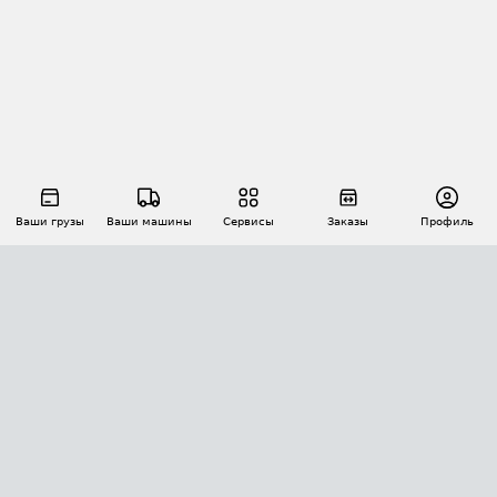
Ваши грузы
Ваши машины
Сервисы
Заказы
Профиль
АВТОМАТИЗАЦИЯ ПЕРЕВОЗОК
Площадки
Заказы
Торги
Тендеры
АТИ-Доки
GPS-мониторинг
АТИ Мессенджер
Цепочки грузов
API ATI.SU
ПОЛЕЗНОЕ