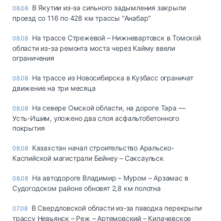
В Якутии из-за сильного задымления закрыли
08.08
проезд со 116 по 428 км трассы "Анабар"
На трассе Стрежевой – Нижневартовск в Томской
08.08
области из-за ремонта моста через Кайму ввели
ограничения
На трассе из Новосибирска в Кузбасс ограничат
08.08
движение на три месяца
На севере Омской области, на дороге Тара —
08.08
Усть-Ишим, уложено два слоя асфальтобетонного
покрытия
Казахстан начал строительство Аральско-
08.08
Каспийской магистрали Бейнеу – Саксаульск
На автодороге Владимир – Муром – Арзамас в
08.08
Судогодском районе обновят 2,8 км полотна
В Свердловской области из-за паводка перекрыли
07.08
трассу Невьянск – Реж – Артемовский – Килачевское