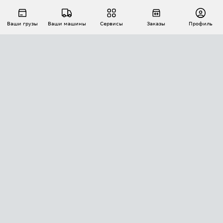
Ваши грузы
Ваши машины
Сервисы
Заказы
Профиль
АВТОМАТИЗАЦИЯ ПЕРЕВОЗОК
Площадки
Заказы
Торги
Тендеры
АТИ-Доки
GPS-мониторинг
АТИ Мессенджер
Цепочки грузов
API ATI.SU
ПОЛЕЗНОЕ
Расчет расстояний
БЕЗОПАСНОСТЬ
Академия ATI.SU
ATI.SU о безопасности
Звезды ATI.SU на вашем сайте
КОНТАКТЫ И ТАРИФЫ
Памятка по проверке контрагентов
Индекс ATI.SU FTL РФ
О системе ATI.SU
Светофор+
Средние ставки
ИНФОРМАЦИЯ
Контактная информация
Страхование