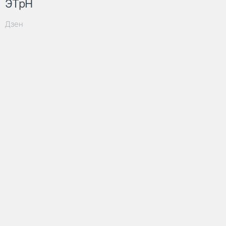
ЭТрН
Дзен