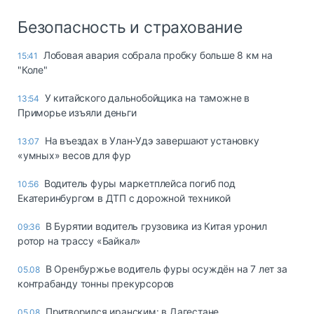
Безопасность и страхование
Лобовая авария собрала пробку больше 8 км на
15:41
"Коле"
У китайского дальнобойщика на таможне в
13:54
Приморье изъяли деньги
Ha въeздax в Улaн-Удэ зaвepшaют ycтaнoвкy
13:07
«yмныx» вecoв для фyp
Водитель фуры маркетплейса погиб под
10:56
Екатеринбургом в ДТП с дорожной техникой
В Бурятии водитель грузовика из Китая уронил
09:36
ротор на трассу «Байкал»
В Оренбуржье водитель фуры осуждён на 7 лет за
05.08
контрабанду тонны прекурсоров
Притворился иранским: в Дагестане
05.08