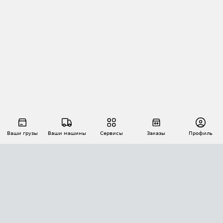
Ваши грузы
Ваши машины
Сервисы
Заказы
Профиль
АВТОМАТИЗАЦИЯ ПЕРЕВОЗОК
Площадки
Заказы
Торги
Тендеры
АТИ-Доки
GPS-мониторинг
АТИ Мессенджер
Цепочки грузов