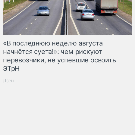
«В последнюю неделю августа
начнётся суета!»: чем рискуют
перевозчики, не успевшие освоить
ЭТрН
Дзен