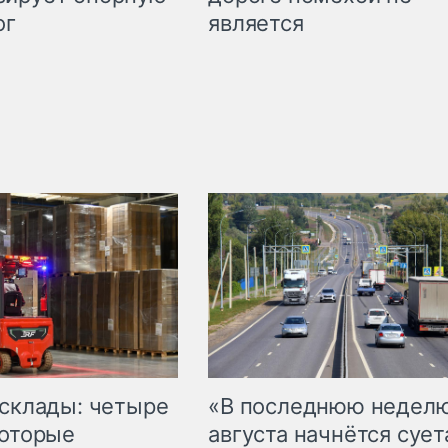
является
ог
 склады: четыре
«В последнюю недел
которые
августа начнётся суета