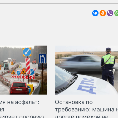
Остановка по
я на асфальт:
требованию: машина 
ия
дороге помехой не
зирует опорную