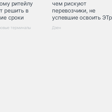
ому ритейлу
чем рискуют
т решить в
перевозчики, не
ие сроки
успевшие освоить ЭТ
зовые терминалы
Дзен