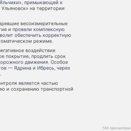
 Яльчики», примыкающей к
 Ульяновск» на территории
таревшие весоизмерительные
тие и провели комплексную
зволит обеспечить корректную
томатическом режиме.
негативное воздействие
е покрытие, продлить срок
дорожного движения. Особое
тов — Ядрина и Ибресь, через
.
онтроля является частью
ию и сохранению транспортной
140 просмотров 