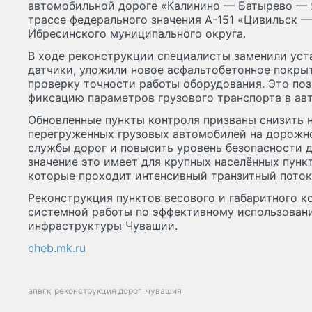
автомобильной дороге «Калинино — Батырево —
трассе федерального значения А-151 «Цивильск —
Ибресинского муниципального округа.
В ходе реконструкции специалисты заменили ус
датчики, уложили новое асфальтобетонное покры
проверку точности работы оборудования. Это по
фиксацию параметров грузового транспорта в ав
Обновленные пункты контроля призваны снизить 
перегруженных грузовых автомобилей на дорожно
службы дорог и повысить уровень безопасности 
значение это имеет для крупных населённых пунк
которые проходит интенсивный транзитный поток
Реконструкция пунктов весового и габаритного к
системной работы по эффективному использован
инфраструктуры Чувашии.
cheb.mk.ru
апвгк
реконструкция дорог
чувашия