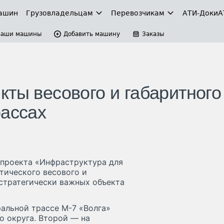
ашин
Грузовладельцам
Перевозчикам
АТИ-Доки
А
Ваши машины
Добавить машину
Заказы
ты весового и габаритного
рассах
 проекта «Инфраструктура для
тического весового и
 стратегически важных объекта
альной трассе М-7 «Волга»
о округа. Второй — на