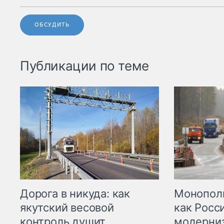
ОБСУДИТЬ
Публикации по теме
Дорога в никуда: как
Монополи
якутский весовой
как Росс
контроль душит
модерни