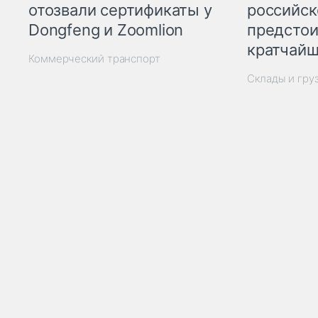
отозвали сертификаты у
российск
Dongfeng и Zoomlion
предстои
кратчайш
Коммерческий транспорт
Склады и гру