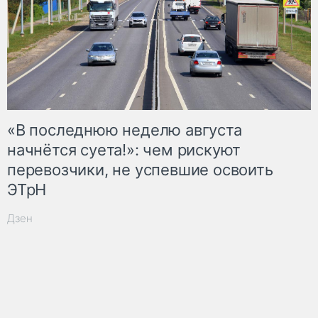
«В последнюю неделю августа
начнётся суета!»: чем рискуют
перевозчики, не успевшие освоить
ЭТрН
Дзен