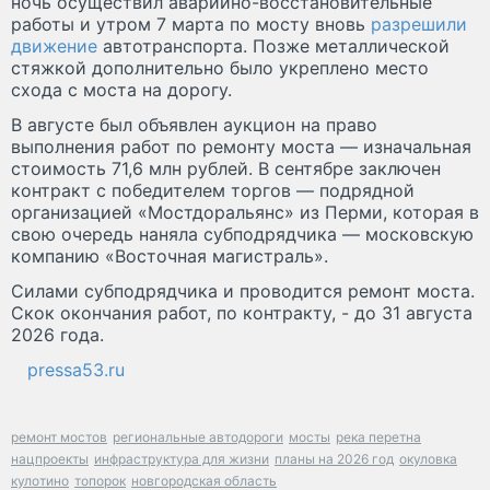
ночь осуществил аварийно-восстановительные
работы и утром 7 марта по мосту вновь
разрешили
движение
автотранспорта. Позже металлической
стяжкой дополнительно было укреплено место
схода с моста на дорогу.
В августе был объявлен аукцион на право
выполнения работ по ремонту моста — изначальная
стоимость 71,6 млн рублей. В сентябре заключен
контракт с победителем торгов — подрядной
организацией «Мостдоральянс» из Перми, которая в
свою очередь наняла субподрядчика — московскую
компанию «Восточная магистраль».
Силами субподрядчика и проводится ремонт моста.
Скок окончания работ, по контракту, - до 31 августа
2026 года.
pressa53.ru
ремонт мостов
региональные автодороги
мосты
река перетна
нацпроекты
инфраструктура для жизни
планы на 2026 год
окуловка
кулотино
топорок
новгородская область