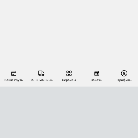
Ваши грузы
Ваши машины
Сервисы
Заказы
Профиль
АВТОМАТИЗАЦИЯ ПЕРЕВОЗОК
Площадки
Заказы
Торги
Тендеры
АТИ-Доки
GPS-мониторинг
АТИ Мессенджер
Цепочки грузов
API ATI.SU