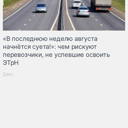
«В последнюю неделю августа
начнётся суета!»: чем рискуют
перевозчики, не успевшие освоить
ЭТрН
Дзен