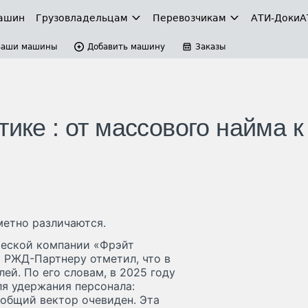
ашин
Грузовладельцам
Перевозчикам
АТИ-Доки
А
Ваши машины
Добавить машину
Заказы
ике : от массового найма к
метно различаются.
ческой компании «Фрэйт
 РЖД-Партнеру отметил, что в
ей. По его словам, в 2025 году
ля удержания персонала:
 общий вектор очевиден. Эта