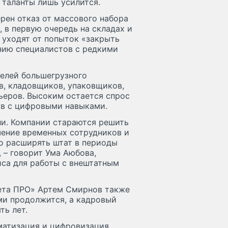
 таланты лишь усилится.
рен отказ от массового набора
 в первую очередь на складах и
 уходят от попыток «закрыть
ению специалистов с редкими
елей большегрузного
в, кладовщиков, упаковщиков,
ьеров. Высоким остается спрос
ов с цифровыми навыками.
и. Компании стараются решить
чение временных сотрудников и
но расширять штат в периоды
 – говорит Ума Аюбова,
иса для работы с внештатным
ета ПРО» Артем Смирнов также
ми продолжится, а кадровый
ть лет.
матизация и цифровизация,