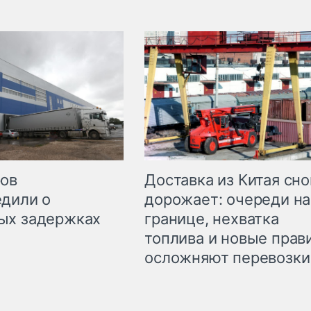
Доставка из Китая сно
ров
дорожает: очереди на
дили о
границе, нехватка
ых задержках
топлива и новые прав
осложняют перевозки