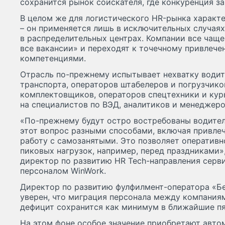
сохранится рынок соискателя, где конкуренция за
В целом же для логистического HR-рынка характе
– он применяется лишь в исключительных случаях,
в распределительных центрах. Компании все чаще
все вакансии» и переходят к точечному привлеч
компетенциями.
Отрасль по-прежнему испытывает нехватку водит
транспорта, операторов штабелеров и погрузчико
комплектовщиков, операторов спецтехники и кур
на специалистов по ВЭД, аналитиков и менеджер
«По-прежнему будут остро востребованы водител
этот вопрос разными способами, включая привле
работу с самозанятыми. Это позволяет оператив
пиковых нагрузок, например, перед праздниками»,
директор по развитию HR Tech-направления серв
персоналом WinWork.
Директор по развитию фулфилмент-оператора «Б
уверен, что миграция персонала между компания
дефицит сохранится как минимум в ближайшие пя
На этом фоне особое значение приобретают авто