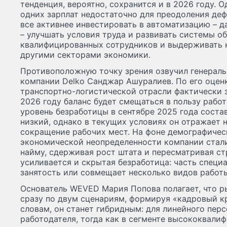
тенденция, вероятно, сохранится и в 2026 году. О
одних зарплат недостаточно для преодоления деф
все активнее инвестировать в автоматизацию – д
– улучшать условия труда и развивать системы о
квалифицированных сотрудников и выдерживать 
другими секторами экономики.
Противоположную точку зрения озвучил генерал
компании Delko Санджар Ашуралиев. По его оценк
транспортно-логистической отрасли фактически з
2026 году баланс будет смещаться в пользу рабо
уровень безработицы в сентябре 2025 года соста
низкий, однако в текущих условиях он отражает н
сокращение рабочих мест. На фоне демографичес
экономической неопределенности компании стал
найму, сдерживая рост штата и пересматривая ст
усиливается и скрытая безработица: часть специ
занятость или совмещает несколько видов работ
Основатель WEVED Мария Попова полагает, что р
сразу по двум сценариям, формируя «кадровый кр
словам, он станет гибридным: для линейного перс
работодателя, тогда как в сегменте высококвал