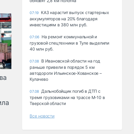
обновят 2,8 км полотна
КАЗ нарастит выпуск стартерных
07:19
аккумуляторов на 20% благодаря
инвестициям в 380 млн руб.
На ремонт коммунальной и
07:06
грузовой спецтехники в Туле выделили
40 млн руб.
В Ивановской области на год
07.08
раньше привели в порядок 5 км
автодороги Ильинское-Хованское –
ва
Кулачево
Дальнобойщик погиб в ДТП с
07.08
тремя грузовиками на трассе М-10 в
ила
Тверской области
Все новости