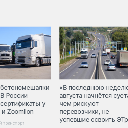
 бетономешалки
«В последнюю недел
 В России
августа начнётся суета
 сертификаты у
чем рискуют
 и Zoomlion
перевозчики, не
успевшие освоить ЭТ
й транспорт