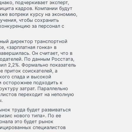
днако, подчеркивает эксперт,
ицита кадров. Компании будут
аже вопреки курсу на экономию,
бучения, чтобы сохранить
конкуренцию за персонал с
ьный директор транспортной
е, «зарплатная гонка» в
авершилась. Он считает, что в
тодателей. По данным Росстата,
вил 2,2%. Формально показатель
е приток соискателей, а
кого спада и высокой
и осторожнее подходить к
руктуру затрат. Параллельно
алистов переходит на неполную
ы.
ынок труда будет развиваться
изис нового типа». По ее
онала это будет рынок
ифицированных специалистов