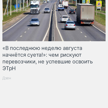
«В последнюю неделю августа
начнётся суета!»: чем рискуют
перевозчики, не успевшие освоить
ЭТрН
Дзен