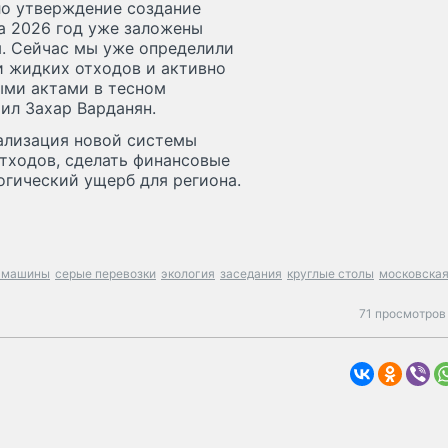
ло утверждение создание
а 2026 год уже заложены
. Сейчас мы уже определили
и жидких отходов и активно
ми актами в тесном
ил Захар Варданян.
ализация новой системы
тходов, сделать финансовые
огический ущерб для региона.
е машины
серые перевозки
экология
заседания
круглые столы
московска
71 просмотров