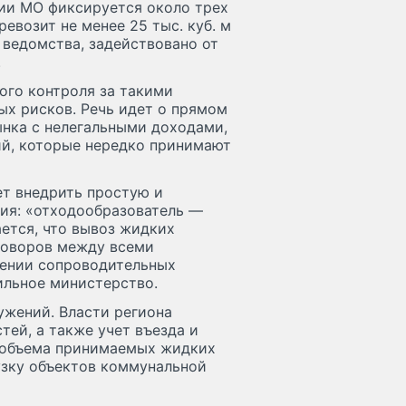
ии МО фиксируется около трех
евозит не менее 25 тыс. куб. м
 ведомства, задействовано от
.
ого контроля за такими
ых рисков. Речь идет о прямом
нка с нелегальными доходами,
ий, которые нередко принимают
т внедрить простую и
ия: «отходообразователь —
ется, что вывоз жидких
говоров между всеми
лении сопроводительных
ильное министерство.
ужений. Власти региона
ей, а также учет въезда и
о объема принимаемых жидких
узку объектов коммунальной