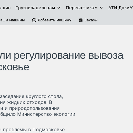
ашин
Грузовладельцам
Перевозчикам
АТИ-Доки
А
Ваши машины
Добавить машину
Заказы
или регулирование вывоза
сковье
аседание круглого стола,
ия жидких отходов. В
ии и природопользования
ообщило Министерство экологии
ы проблемы в Подмосковье