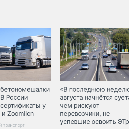
 бетономешалки
«В последнюю недел
 В России
августа начнётся суета
 сертификаты у
чем рискуют
 и Zoomlion
перевозчики, не
успевшие освоить ЭТ
й транспорт