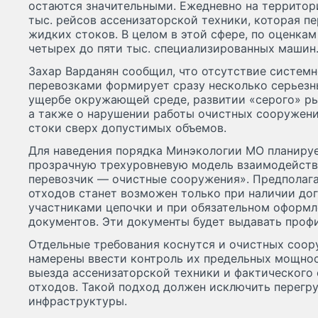
остаются значительными. Ежедневно на территор
тыс. рейсов ассенизаторской техники, которая пер
жидких стоков. В целом в этой сфере, по оценкам
четырех до пяти тыс. специализированных машин
Захар Варданян сообщил, что отсутствие системн
перевозками формирует сразу несколько серьезн
ущербе окружающей среде, развитии «серого» ры
а также о нарушении работы очистных сооружен
стоки сверх допустимых объемов.
Для наведения порядка Минэкологии МО планируе
прозрачную трехуровневую модель взаимодейств
перевозчик — очистные сооружения». Предполага
отходов станет возможен только при наличии до
участниками цепочки и при обязательном оформ
документов. Эти документы будет выдавать проф
Отдельные требования коснутся и очистных соор
намерены ввести контроль их предельных мощност
выезда ассенизаторской техники и фактическог
отходов. Такой подход должен исключить перегр
инфраструктуры.