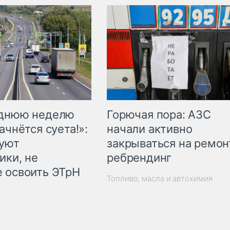
Горючая пора: АЗС
еднюю неделю
начали активно
ачнётся суета!»:
закрываться на ремон
куют
ребрендинг
ики, не
 освоить ЭТрН
Топливо, масла и автохимия