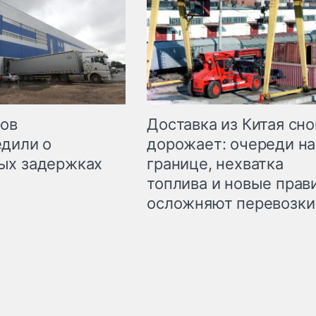
Доставка из Китая сно
ров
дорожает: очереди на
дили о
границе, нехватка
ых задержках
топлива и новые прав
осложняют перевозки