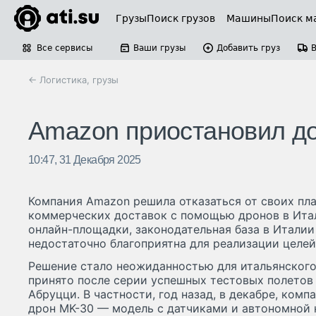
Грузы
Поиск грузов
Машины
Поиск м
Все сервисы
Ваши грузы
Добавить груз
← Логистика, грузы
Amazon приостановил до
10:47, 31 Декабря 2025
Компания Amazon решила отказаться от своих пл
коммерческих доставок с помощью дронов в Ита
онлайн-площадки, законодательная база в Италии
недостаточно благоприятна для реализации целей
Решение стало неожиданностью для итальянского
принято после серии успешных тестовых полетов
Абруцци. В частности, год назад, в декабре, ком
дрон MK-30 — модель с датчиками и автономной 