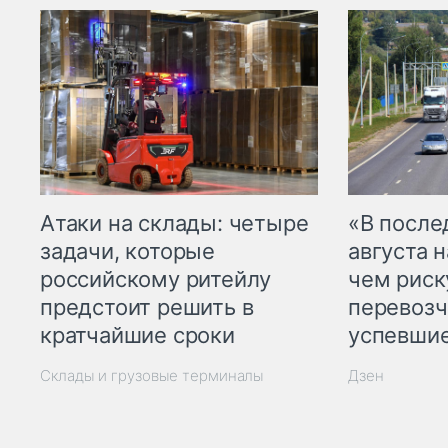
Атаки на склады: четыре
«В посл
задачи, которые
августа н
российскому ритейлу
чем рис
предстоит решить в
перевозч
кратчайшие сроки
успевшие
Склады и грузовые терминалы
Дзен