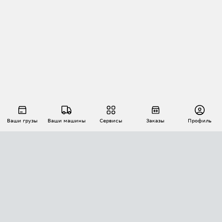
Ваши грузы
Ваши машины
Сервисы
Заказы
Профиль
АВТОМАТИЗАЦИЯ ПЕРЕВОЗОК
Площадки
Заказы
Торги
Тендеры
АТИ-Доки
GPS-мониторинг
АТИ Мессенджер
Цепочки грузов
API ATI.SU