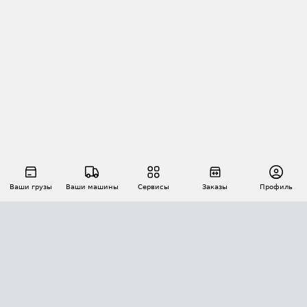
Ваши грузы
Ваши машины
Сервисы
Заказы
Профиль
АВТОМАТИЗАЦИЯ ПЕРЕВОЗОК
Площадки
Заказы
Торги
Тендеры
АТИ-Доки
GPS-мониторинг
АТИ Мессенджер
Цепочки грузов