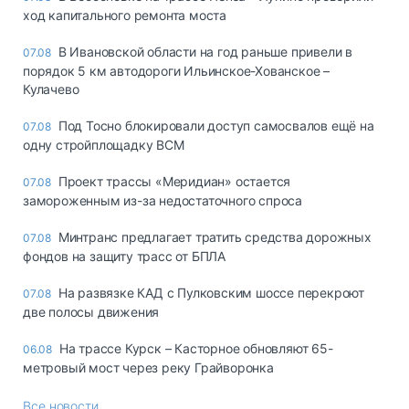
ход капитального ремонта моста
В Ивановской области на год раньше привели в
07.08
порядок 5 км автодороги Ильинское-Хованское –
Кулачево
Под Тосно блокировали доступ самосвалов ещё на
07.08
одну стройплощадку ВСМ
Проект трассы «Меридиан» остается
07.08
замороженным из-за недостаточного спроса
Минтранс предлагает тратить средства дорожных
07.08
фондов на защиту трасс от БПЛА
На развязке КАД с Пулковским шоссе перекроют
07.08
две полосы движения
На трассе Курск – Касторное обновляют 65-
06.08
метровый мост через реку Грайворонка
Все новости