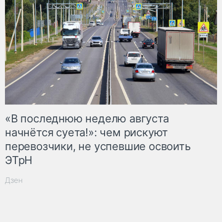
«В последнюю неделю августа
начнётся суета!»: чем рискуют
перевозчики, не успевшие освоить
ЭТрН
Дзен