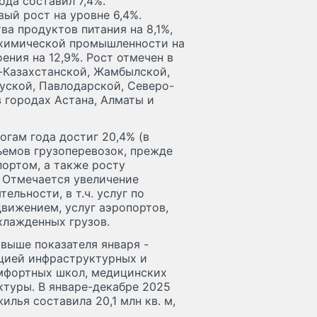
да составил 7,4%.
ый рост на уровне 6,4%.
а продуктов питания на 8,1%,
 химической промышленности на
ения на 12,9%. Рост отмечен в
-Казахстанской, Жамбылской,
уской, Павлодарской, Северо-
в городах Астана, Алматы и
огам года достиг 20,4% (в
ъемов грузоперевозок, прежде
ортом, а также росту
. Отмечается увеличение
льности, в т.ч. услуг по
вижением, услуг аэропортов,
охлажденных грузов.
 выше показателя января -
ацией инфраструктурных и
омфортных школ, медицинских
ктуры. В январе-декабре 2025
лья составила 20,1 млн кв. м,