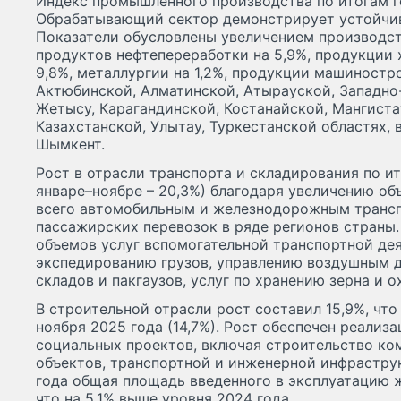
Индекс промышленного производства по итогам го
Обрабатывающий сектор демонстрирует устойчив
Показатели обусловлены увеличением производств
продуктов нефтепереработки на 5,9%, продукции
9,8%, металлургии на 1,2%, продукции машиностро
Актюбинской, Алматинской, Атырауской, Западно
Жетысу, Карагандинской, Костанайской, Мангиста
Казахстанской, Улытау, Туркестанской областях, 
Шымкент.
Рост в отрасли транспорта и складирования по ит
январе–ноябре – 20,3%) благодаря увеличению об
всего автомобильным и железнодорожным трансп
пассажирских перевозок в ряде регионов страны
объемов услуг вспомогательной транспортной деяте
экспедированию грузов, управлению воздушным д
складов и пакгаузов, услуг по хранению зерна и 
В строительной отрасли рост составил 15,9%, что
ноября 2025 года (14,7%). Рост обеспечен реализ
социальных проектов, включая строительство к
объектов, транспортной и инженерной инфрастру
года общая площадь введенного в эксплуатацию жи
что на 5,1% выше уровня 2024 года.