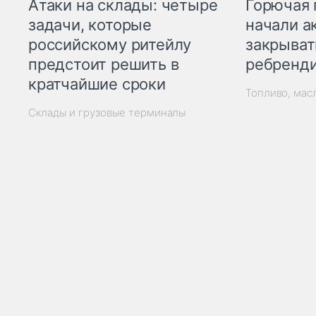
Горючая 
Атаки на склады: четыре
начали а
задачи, которые
закрыват
российскому ритейлу
ребренд
предстоит решить в
кратчайшие сроки
Топливо, мас
Склады и грузовые терминалы