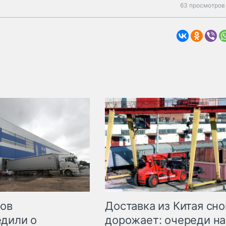
63 просмотров 
Доставка из Китая сно
ров
дорожает: очереди на
дили о