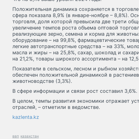
Положительная динамика сохраняется в торговле:
сфера показала 8,9% (в январе-ноябре – 8,8%). Ос
торговля, доля которой превысила две трети общ
увеличение темпов роста объема оптовой торговл
реализующие зерно, семена и корма для животных
оборудование – на 99,8%, фармацевтические товар
легкие автотранспортные средства – на 33%, мол
масла и жиры – на 25,8%, сахар, шоколад и сахар
на 21,2%, товары широкого ассортимента – на 12,5
Показатели в сельском, лесном и рыбном хозяйст
обеспечен положительной динамикой в растениево
животноводстве (3,3%).
В сфере информации и связи рост составил 3,6%.
В целом, темпы развития экономики отражает ус
отраслей, – отметили в ведомстве.
kazlenta.kz
ввп
казахстан