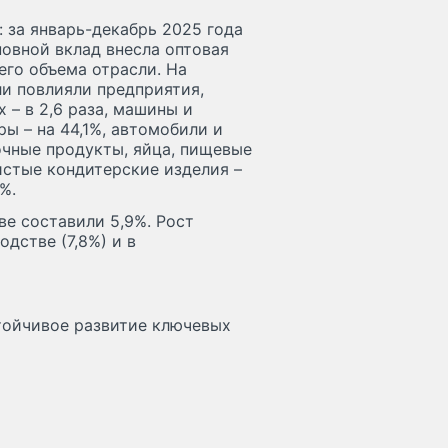
 за январь-декабрь 2025 года
новной вклад внесла оптовая
его объема отрасли. На
и повлияли предприятия,
 – в 2,6 раза, машины и
ы – на 44,1%, автомобили и
очные продукты, яйца, пищевые
истые кондитерские изделия –
%.
ве составили 5,9%. Рост
дстве (7,8%) и в
тойчивое развитие ключевых