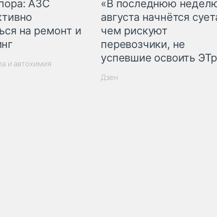
пора: АЗС
«В последнюю недел
ктивно
августа начнётся суета
ься на ремонт и
чем рискуют
инг
перевозчики, не
успевшие освоить ЭТ
ла и автохимия
Дзен