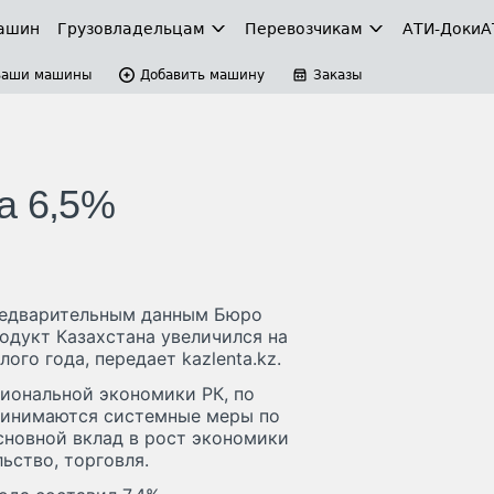
ашин
Грузовладельцам
Перевозчикам
АТИ-Доки
А
Ваши машины
Добавить машину
Заказы
а 6,5%
предварительным данным Бюро
одукт Казахстана увеличился на
го года, передает kazlenta.kz.
циональной экономики РК, по
ринимаются системные меры по
новной вклад в рост экономики
ьство, торговля.