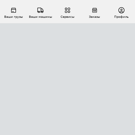
Ваши грузы
Ваши машины
Сервисы
Заказы
Профиль
АВТОМАТИЗАЦИЯ ПЕРЕВОЗОК
Площадки
Заказы
Торги
Тендеры
АТИ-Доки
GPS-мониторинг
АТИ Мессенджер
Цепочки грузов
API ATI.SU
ПОЛЕЗНОЕ
Расчет расстояний
БЕЗОПАСНОСТЬ
Академия ATI.SU
ATI.SU о безопасности
Звезды ATI.SU на вашем сайте
КОНТАКТЫ И ТАРИФЫ
Памятка по проверке контрагентов
Индекс ATI.SU FTL РФ
О системе ATI.SU
Светофор+
Средние ставки
ИНФОРМАЦИЯ
Контактная информация