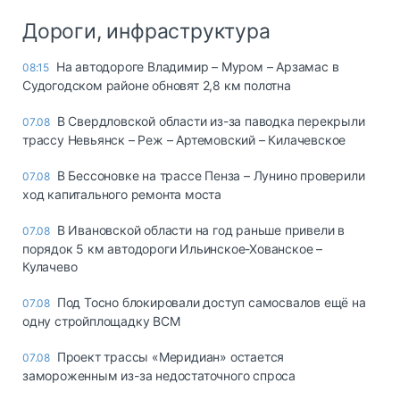
Дороги, инфраструктура
На автодороге Владимир – Муром – Арзамас в
08:15
Судогодском районе обновят 2,8 км полотна
В Свердловской области из-за паводка перекрыли
07.08
трассу Невьянск – Реж – Артемовский – Килачевское
В Бессоновке на трассе Пенза – Лунино проверили
07.08
ход капитального ремонта моста
В Ивановской области на год раньше привели в
07.08
порядок 5 км автодороги Ильинское-Хованское –
Кулачево
Под Тосно блокировали доступ самосвалов ещё на
07.08
одну стройплощадку ВСМ
Проект трассы «Меридиан» остается
07.08
замороженным из-за недостаточного спроса