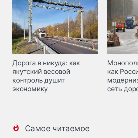
Дорога в никуда: как
Монополи
якутский весовой
как Росс
контроль душит
модерни
экономику
сеть дор
Самое читаемое