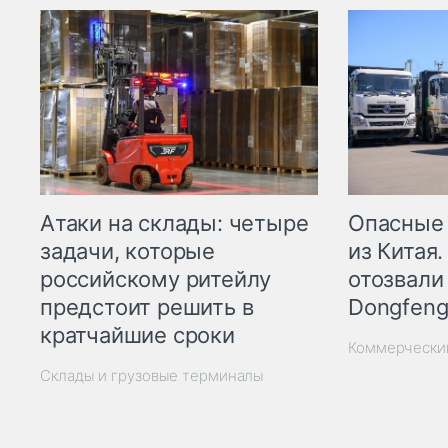
Опасные
Атаки на склады: четыре
из Китая.
задачи, которые
отозвали
российскому ритейлу
Dongfeng
предстоит решить в
кратчайшие сроки
Коммерчески
Склады и грузовые терминалы