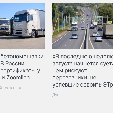
 бетономешалки
«В последнюю недел
 В России
августа начнётся суета
 сертификаты у
чем рискуют
 и Zoomlion
перевозчики, не
успевшие освоить ЭТ
й транспорт
Дзен