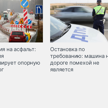
Остановка по
я на асфальт:
требованию: машина 
ия
дороге помехой не
зирует опорную
является
ог