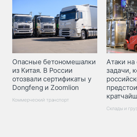
Опасные бетономешалки
Атаки на
из Китая. В России
задачи, 
отозвали сертификаты у
российск
Dongfeng и Zoomlion
предстои
кратчайш
Коммерческий транспорт
Склады и гру