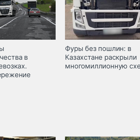
мы
Фуры без пошлин: в
чества в
Казахстане раскрыли
евозках.
многомиллионную сх
ережение