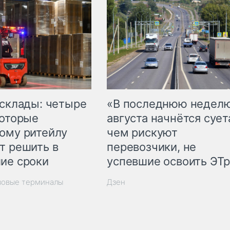
 склады: четыре
«В последнюю недел
которые
августа начнётся суета
ому ритейлу
чем рискуют
т решить в
перевозчики, не
ие сроки
успевшие освоить ЭТ
зовые терминалы
Дзен