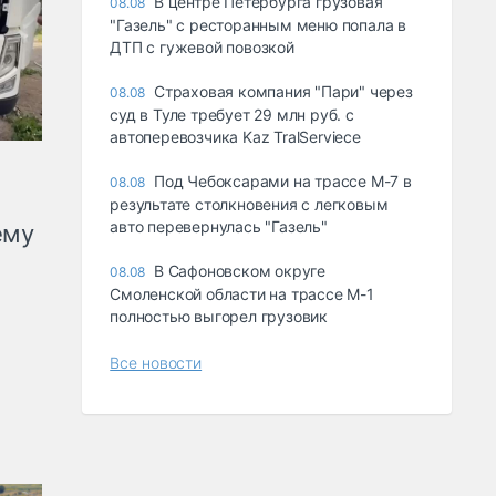
В центре Петербурга грузовая
08.08
"Газель" с ресторанным меню попала в
ДТП с гужевой повозкой
Страховая компания "Пари" через
08.08
суд в Туле требует 29 млн руб. с
автоперевозчика Kaz TralServiece
Под Чебоксарами на трассе М-7 в
08.08
результате столкновения с легковым
авто перевернулась "Газель"
ему
В Сафоновском округе
08.08
Смоленской области на трассе М-1
полностью выгорел грузовик
Все новости