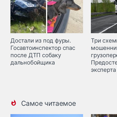
Три схе
Достали из под фуры.
мошенни
Госавтоинспектор спас
грузопер
после ДТП собаку
Предост
дальнобойщика
эксперта
Самое читаемое