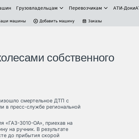
ашин
Грузовладельцам
Перевозчикам
АТИ-Доки
А
Ваши машины
Добавить машину
Заказы
колесами собственного
оизошло смертельное ДТП с
ли в пресс-службе региональной
я «ГАЗ-3010-ОА», приехав на
ну на ручник. В результате
сте до прибытия скорой