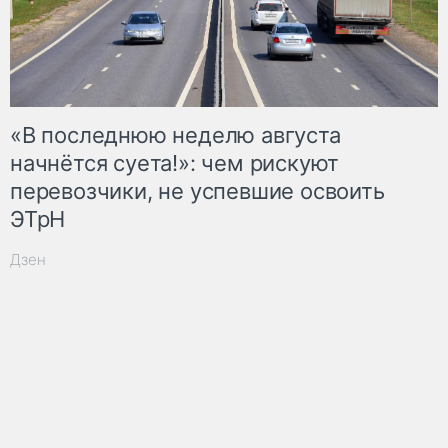
«В последнюю неделю августа
начнётся суета!»: чем рискуют
перевозчики, не успевшие освоить
ЭТрН
Дзен