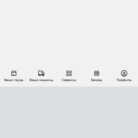
Ваши грузы
Ваши машины
Сервисы
Заказы
Профиль
АВТОМАТИЗАЦИЯ ПЕРЕВОЗОК
Площадки
Заказы
Торги
Тендеры
АТИ-Доки
GPS-мониторинг
АТИ Мессенджер
Цепочки грузов
API ATI.SU