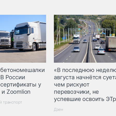
 бетономешалки
«В последнюю недел
 В России
августа начнётся суета
 сертификаты у
чем рискуют
 и Zoomlion
перевозчики, не
успевшие освоить ЭТ
й транспорт
Дзен