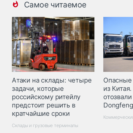
Самое читаемое
Опасные
Атаки на склады: четыре
из Китая.
задачи, которые
отозвали
российскому ритейлу
Dongfeng
предстоит решить в
кратчайшие сроки
Коммерчески
Склады и грузовые терминалы