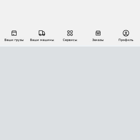
Ваши грузы
Ваши машины
Сервисы
Заказы
Профиль
АВТОМАТИЗАЦИЯ ПЕРЕВОЗОК
Площадки
Заказы
Торги
Тендеры
АТИ-Доки
GPS-мониторинг
АТИ Мессенджер
Цепочки грузов
API ATI.SU
ПОЛЕЗНОЕ
Расчет расстояний
БЕЗОПАСНОСТЬ
Академия ATI.SU
ATI.SU о безопасности