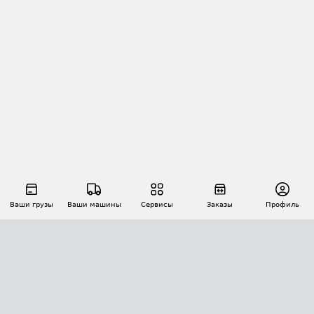
Ваши грузы
Ваши машины
Сервисы
Заказы
Профиль
АВТОМАТИЗАЦИЯ ПЕРЕВОЗОК
Площадки
Заказы
Торги
Тендеры
АТИ-Доки