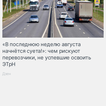
«В последнюю неделю августа
начнётся суета!»: чем рискуют
перевозчики, не успевшие освоить
ЭТрН
Дзен