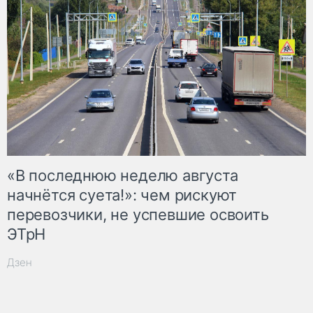
«В последнюю неделю августа
начнётся суета!»: чем рискуют
перевозчики, не успевшие освоить
ЭТрН
Дзен