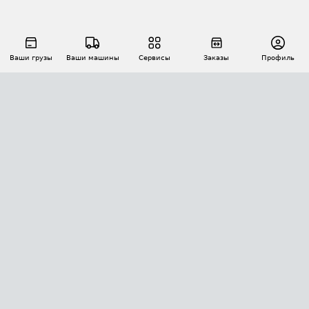
Ваши грузы
Ваши машины
Сервисы
Заказы
Профиль
АВТОМАТИЗАЦИЯ ПЕРЕВОЗОК
Площадки
Заказы
Торги
Тендеры
АТИ-Доки
GPS-мониторинг
АТИ Мессенджер
Цепочки грузов
API ATI.SU
ПОЛЕЗНОЕ
Расчет расстояний
БЕЗОПАСНОСТЬ
Академия ATI.SU
ATI.SU о безопасности
Звезды ATI.SU на вашем сайте
КОНТАКТЫ И ТАРИФЫ
Памятка по проверке контрагентов
Индекс ATI.SU FTL РФ
О системе ATI.SU