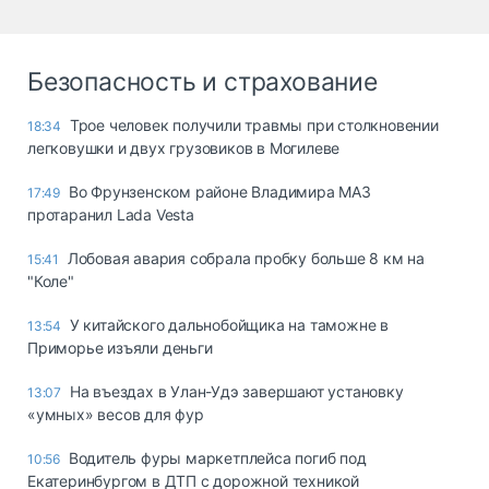
Безопасность и страхование
Трое человек получили травмы при столкновении
18:34
легковушки и двух грузовиков в Могилеве
Во Фрунзенском районе Владимира МАЗ
17:49
протаранил Lada Vesta
Лобовая авария собрала пробку больше 8 км на
15:41
"Коле"
У китайского дальнобойщика на таможне в
13:54
Приморье изъяли деньги
Ha въeздax в Улaн-Удэ зaвepшaют ycтaнoвкy
13:07
«yмныx» вecoв для фyp
Водитель фуры маркетплейса погиб под
10:56
Екатеринбургом в ДТП с дорожной техникой