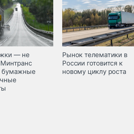
жки — не
Рынок телематики в
 Минтранс
России готовится к
л бумажные
новому циклу роста
очные
ты