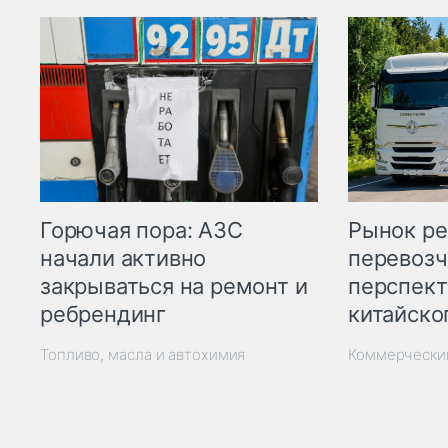
Горючая пора: АЗС
Рынок ре
начали активно
перевозч
закрываться на ремонт и
перспект
ребрендинг
китайско
Топливо, масла и автохимия
Коммерчески