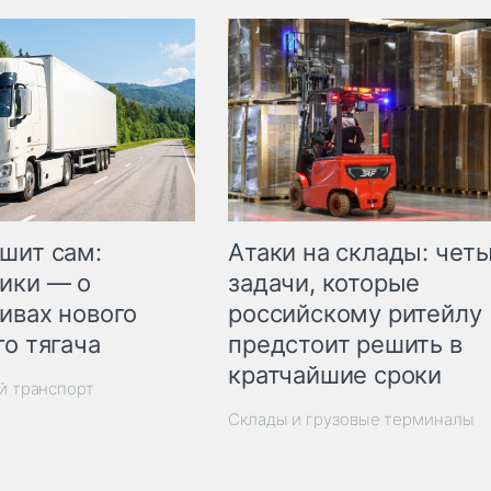
шит сам:
Атаки на склады: чет
ики — о
задачи, которые
ивах нового
российскому ритейлу
го тягача
предстоит решить в
кратчайшие сроки
й транспорт
Склады и грузовые терминалы