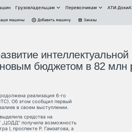
ашин
Грузовладельцам
Перевозчикам
АТИ-Доки
А
Ваши машины
Добавить машину
Заказы
азвитие интеллектуальной
 новым бюджетом в 82 млн 
продолжена реализация 6-го
ИТС). Об этом сообщил первый
алиев в своем выступлении.
выделила средства на
У „ЦОДД“ получила возможность
а I, проспекте Р. Гамзатова, а