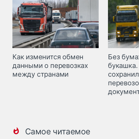
Как изменится обмен
Без бума
данными о перевозках
букашка.
между странами
сохрани
перевоз
докумен
Самое читаемое