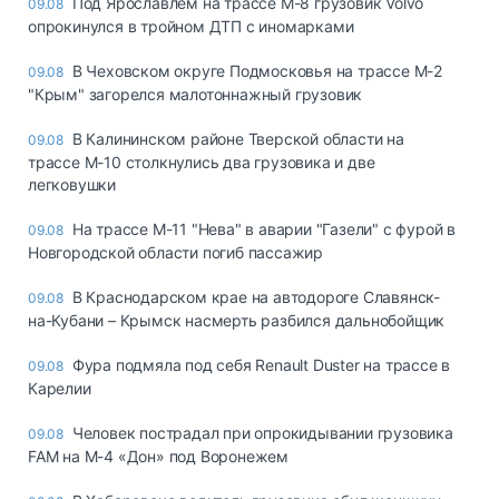
Под Ярославлем на трассе М-8 грузовик Volvo
09.08
опрокинулся в тройном ДТП с иномарками
В Чеховском округе Подмосковья на трассе М-2
09.08
"Крым" загорелся малотоннажный грузовик
В Калининском районе Тверской области на
09.08
трассе М-10 столкнулись два грузовика и две
легковушки
На трассе М-11 "Нева" в аварии "Газели" с фурой в
09.08
Новгородской области погиб пассажир
В Краснодарском крае на автодороге Славянск-
09.08
на-Кубани – Крымск насмерть разбился дальнобойщик
Фура подмяла под себя Renault Duster на трассе в
09.08
Карелии
Человек пострадал при опрокидывании грузовика
09.08
FAM на М-4 «Дон» под Воронежем