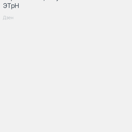
ЭТрН
Дзен