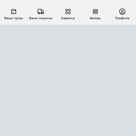
Ваши грузы
Ваши машины
Сервисы
Заказы
Профиль
АВТОМАТИЗАЦИЯ ПЕРЕВОЗОК
Площадки
Заказы
Торги
Тендеры
АТИ-Доки
GPS-мониторинг
АТИ Мессенджер
Цепочки грузов
API ATI.SU
ПОЛЕЗНОЕ
Расчет расстояний
БЕЗОПАСНОСТЬ
Академия ATI.SU
ATI.SU о безопасности
Звезды ATI.SU на вашем сайте
КОНТАКТЫ И ТАРИФЫ
Памятка по проверке контрагентов
Индекс ATI.SU FTL РФ
О системе ATI.SU
Светофор+
Средние ставки
ИНФОРМАЦИЯ