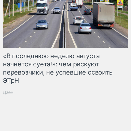
«В последнюю неделю августа
начнётся суета!»: чем рискуют
перевозчики, не успевшие освоить
ЭТрН
Дзен